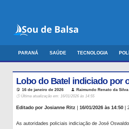
Skip
to
content
Sou
Portal
de
de
notícias,
Balsa
entretenimento,
PARANÁ
SAÚDE
TECNOLOGIA
POL
tecnologia
e
diversos
outros
Lobo do Batel indiciado por 
temas,
16 de janeiro de 2026
Raimundo Renato da Silva
nosso
🕓 Última atualização em:
16/01/2026 às 14:55
objetivo
Editado por Josianne Ritz
|
16/01/2026 às 14:50
| 
é
mantê-
lo
As autoridades policiais indiciação de José Oswald