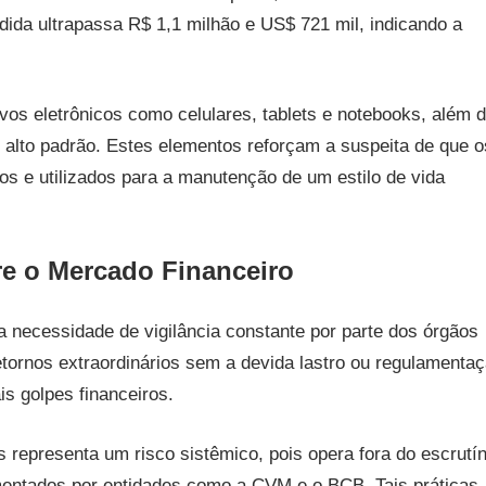
ida ultrapassa R$ 1,1 milhão e US$ 721 mil, indicando a
ivos eletrônicos como celulares, tablets e notebooks, além 
e alto padrão. Estes elementos reforçam a suspeita de que o
os e utilizados para a manutenção de um estilo de vida
re o Mercado Financeiro
a necessidade de vigilância constante por parte dos órgãos
etornos extraordinários sem a devida lastro ou regulamenta
ais golpes financeiros.
s representa um risco sistêmico, pois opera fora do escrutín
mentados por entidades como a CVM e o BCB. Tais práticas