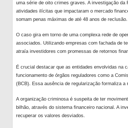
informado
uma série de oito crimes graves. A investigação da 
e
atividades ilícitas que impactaram o mercado finan
conectado
somam penas máximas de até 48 anos de reclusão.
com
o
O caso gira em torno de uma complexa rede de oper
que
associados. Utilizando empresas com fachada de tec
realmente
atraía investidores com promessas de retornos fina
importa.
É crucial destacar que as entidades envolvidas na 
funcionamento de órgãos reguladores como a Comiss
(BCB). Essa ausência de regularização formaliza a 
A organização criminosa é suspeita de ter movimen
bilhão, através do sistema financeiro nacional. A i
recuperar os valores desviados.