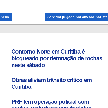
Next
aneiro
Servidor julgado por ameaça nazista
Post:
Contorno Norte em Curitiba é
bloqueado por detonação de rochas
neste sábado
Obras aliviam trânsito crítico em
Curitiba
PRF tem operação policial com