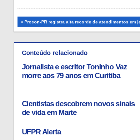
Navegação
Previous
Procon-PR registra alta recorde de atendimentos em j
Post:
de
Post
Conteúdo relacionado
Jornalista e escritor Toninho Vaz
morre aos 79 anos em Curitiba
Cientistas descobrem novos sinais
de vida em Marte
UFPR Alerta