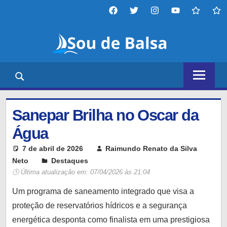
Skip
Facebook
twitter
instagram
YouTube
tiktok
thr
to
Sou
content
de
Portal
Balsa
de
notícias,
entretenimento,
Sanepar Brilha no Oscar da
tecnologia
e
Água
diversos
7 de abril de 2026
Raimundo Renato da Silva
outros
Neto
Destaques
Leave a comment
temas,
🕓 Última atualização em:
07/04/2026 às 21:04
nosso
Um programa de saneamento integrado que visa a
objetivo
é
proteção de reservatórios hídricos e a segurança
mantê-
energética desponta como finalista em uma prestigiosa