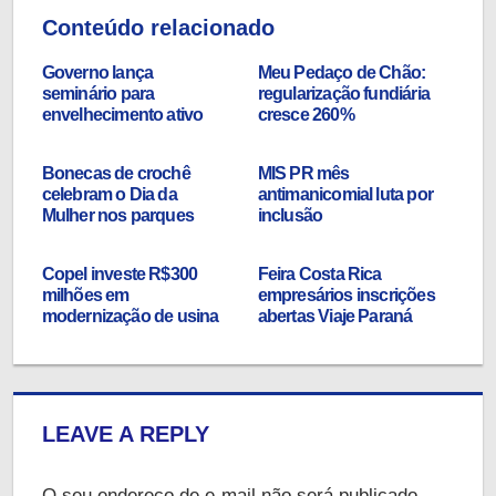
Conteúdo relacionado
Governo lança
Meu Pedaço de Chão:
seminário para
regularização fundiária
envelhecimento ativo
cresce 260%
Bonecas de crochê
MIS PR mês
celebram o Dia da
antimanicomial luta por
Mulher nos parques
inclusão
Copel investe R$300
Feira Costa Rica
milhões em
empresários inscrições
modernização de usina
abertas Viaje Paraná
LEAVE A REPLY
O seu endereço de e-mail não será publicado.