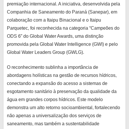
lo
premiação internacional. A iniciativa, desenvolvida pela
informado
Companhia de Saneamento do Paraná (Sanepar), em
e
colaboração com a Itaipu Binacional e o Itaipu
conectado
Parquetec, foi reconhecida na categoria “Campeões do
com
ODS 6” do Global Water Awards, uma distinção
o
promovida pela Global Water Intelligence (GWI) e pelo
que
Global Water Leaders Group (GWLG).
realmente
importa.
O reconhecimento sublinha a importância de
abordagens holísticas na gestão de recursos hídricos,
conectando a expansão do acesso a sistemas de
esgotamento sanitário à preservação da qualidade da
água em grandes corpos hídricos. Este modelo
demonstra um alto retorno socioambiental, fortalecendo
não apenas a universalização dos serviços de
saneamento, mas também a sustentabilidade