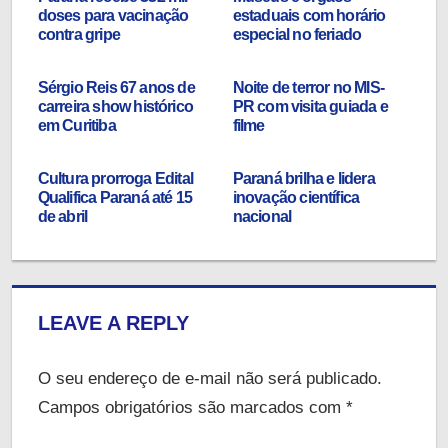
doses para vacinação
estaduais com horário
contra gripe
especial no feriado
Sérgio Reis 67 anos de
Noite de terror no MIS-
carreira show histórico
PR com visita guiada e
em Curitiba
filme
Cultura prorroga Edital
Paraná brilha e lidera
Qualifica Paraná até 15
inovação científica
de abril
nacional
LEAVE A REPLY
O seu endereço de e-mail não será publicado.
Campos obrigatórios são marcados com
*