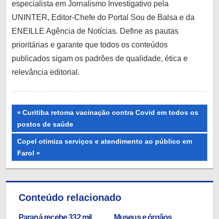
especialista em Jornalismo Investigativo pela
UNINTER, Editor-Chefe do Portal Sou de Balsa e da
ENEILLE Agência de Notícias. Define as pautas
prioritárias e garante que todos os conteúdos
publicados sigam os padrões de qualidade, ética e
relevância editorial.
Navegação
Previous
Curitiba retoma vacinação contra Covid em todos os
Post:
postos de saúde
de
Next
Copel otimiza serviços e atendimento ao público em
Post
Post:
Farol
Conteúdo relacionado
Paraná recebe 332 mil
Museus e órgãos