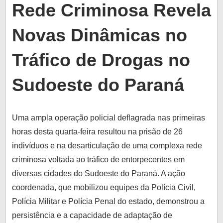
Rede Criminosa Revela
lo
informado
Novas Dinâmicas no
e
conectado
Tráfico de Drogas no
com
o
Sudoeste do Paraná
que
realmente
importa.
Uma ampla operação policial deflagrada nas primeiras
horas desta quarta-feira resultou na prisão de 26
indivíduos e na desarticulação de uma complexa rede
criminosa voltada ao tráfico de entorpecentes em
diversas cidades do Sudoeste do Paraná. A ação
coordenada, que mobilizou equipes da Polícia Civil,
Polícia Militar e Polícia Penal do estado, demonstrou a
persistência e a capacidade de adaptação de