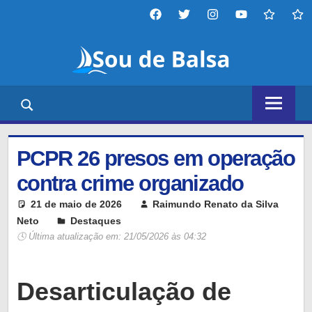
Skip
Facebook
twitter
instagram
YouTube
tiktok
thr
to
Sou
content
de
Portal
Balsa
de
notícias,
entretenimento,
PCPR 26 presos em operação
tecnologia
e
contra crime organizado
diversos
21 de maio de 2026
Raimundo Renato da Silva
outros
Neto
Destaques
Leave a comment
temas,
🕓 Última atualização em:
21/05/2026 às 04:32
nosso
objetivo
é
Desarticulação de
mantê-