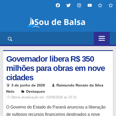
Skip
Facebook
twitter
instagram
YouTube
tiktok
thr
to
Sou
content
de
Portal
Balsa
de
notícias,
entretenimento,
Governador libera R$ 350
tecnologia
e
milhões para obras em nove
diversos
cidades
outros
temas,
3 de junho de 2026
Raimundo Renato da Silva
nosso
Neto
Destaques
Leave a comment
🕓 Última atualização em:
03/06/2026 às 03:31
objetivo
é
O Governo do Estado do Paraná anunciou a liberação
mantê-
de vultosos recursos financeiros destinados a nove