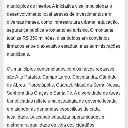
lo
municípios do interior. A iniciativa visa impulsionar o
informado
desenvolvimento local através de investimentos em
e
diversas frentes, como infraestrutura urbana, educação,
conectado
segurança pública e fomento ao turismo. O montante
com
totaliza R$ 350 milhões, distribuídos em convênios
o
firmados entre o executivo estadual e as administrações
que
municipais.
realmente
importa.
Os municípios contemplados com os novos repasses
são Alto Paraíso, Campo Largo, Clevelândia, Cândido
de Abreu, Florestópolis, Guaraci, Mauá da Serra, Nossa
Senhora das Graças e Santa Fé. A diversidade de áreas
beneficiadas reflete uma estratégia de governo focada
em atender às demandas específicas de cada
localidade, buscando equalizar oportunidades e
melhorar a qualidade de vida dos cidadãos.