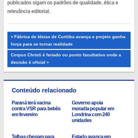
publicados sigam os padrões de qualidade, ética e
relevância editorial.
Navegação
Previous
Fábrica de Ideias de Curitiba avança e projeto ganha
Post:
força para se tornar realidade
de
Next
Corpus Christi é feriado ou ponto facultativo onde a
Post
Post:
decisão é oficial
Conteúdo relacionado
Paraná terá vacina
Governo apoia
contra VSR para bebês
moradia popular em
em fevereiro
Londrina com 240
unidades
Telhas chegam para
Estado avança em