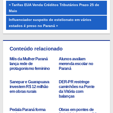
Navegação
Previous
Tarifas EUA Venda Créditos Tributários Prazo 25 de
Post:
Maio
de
Next
Influenciador suspeito de estelionato em vários
Post
Post:
estados é preso no Paraná
Conteúdo relacionado
Mês da Mulher Paraná
Alunos avaliam
lança rede de
merenda escolar no
protagonismo feminino
Paraná
Sanepar e Guarapuava
DER-PR restringe
investem R$ 12 milhão
caminhões na Ponte
em obras rurais
da Vitória com
balanças
Pedala Paraná forma
Obras em pontes de