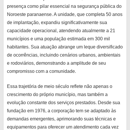
lo
presença como pilar essencial na segurança pública do
informado
Noroeste paranaense. A unidade, que completa 50 anos
e
de implantação, expandiu significativamente sua
conectado
capacidade operacional, atendendo atualmente a 21
com
municípios e uma população estimada em 300 mil
o
habitantes. Sua atuação abrange um leque diversificado
que
de ocorrências, incluindo cenários urbanos, ambientais
realmente
importa.
e rodoviários, demonstrando a amplitude de seu
compromisso com a comunidade.
Essa trajetória de meio século reflete não apenas o
crescimento do próprio município, mas também a
evolução constante dos serviços prestados. Desde sua
fundação em 1976, a corporação tem se adaptado às
demandas emergentes, aprimorando suas técnicas e
equipamentos para oferecer um atendimento cada vez