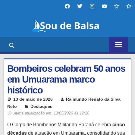
Skip
Facebook
twitter
instagram
YouTube
tiktok
thr
to
Sou
content
de
Portal
Balsa
de
notícias,
entretenimento,
Bombeiros celebram 50 anos
tecnologia
e
em Umuarama marco
diversos
histórico
outros
temas,
13 de maio de 2026
Raimundo Renato da Silva
nosso
Neto
Destaques
Leave a comment
🕓 Última atualização em:
13/05/2026 às 12:26
objetivo
é
O Corpo de Bombeiros Militar do Paraná celebra
cinco
mantê-
décadas
de atuação em Umuarama, consolidando sua