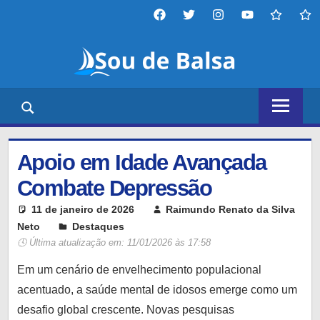
Skip
Facebook
twitter
instagram
YouTube
tiktok
thr
to
Sou
content
de
Portal
Balsa
de
notícias,
entretenimento,
Apoio em Idade Avançada
tecnologia
e
Combate Depressão
diversos
11 de janeiro de 2026
Raimundo Renato da Silva
outros
Neto
Destaques
Leave a comment
temas,
🕓 Última atualização em:
11/01/2026 às 17:58
nosso
Em um cenário de envelhecimento populacional
objetivo
é
acentuado, a saúde mental de idosos emerge como um
mantê-
desafio global crescente. Novas pesquisas