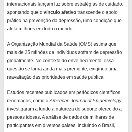
lo
internacionais lançam luz sobre estratégias de cuidado,
informado
apontando que o
vínculo afetivo
transcende o apoio
e
prático na prevenção da depressão, uma condição que
conectado
afeta milhões em todo o mundo.
com
o
A Organização Mundial da Saúde (OMS) estima que
que
mais de 25 milhões de indivíduos sofram de depressão
realmente
globalmente. No contexto do envelhecimento, essa
importa.
questão se torna ainda mais premente, exigindo uma
reavaliação das prioridades em saúde pública.
Estudos recentes publicados em periódicos científicos
renomados, como o
American Journal of Epidemiology
,
investigaram a fundo a natureza do suporte oferecido a
pessoas idosas. A análise de dados de milhares de
participantes em diversos países, incluindo o Brasil,