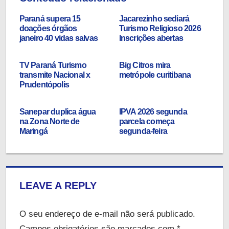
Paraná supera 15
Jacarezinho sediará
doações órgãos
Turismo Religioso 2026
janeiro 40 vidas salvas
Inscrições abertas
TV Paraná Turismo
Big Citros mira
transmite Nacional x
metrópole curitibana
Prudentópolis
Sanepar duplica água
IPVA 2026 segunda
na Zona Norte de
parcela começa
Maringá
segunda-feira
LEAVE A REPLY
O seu endereço de e-mail não será publicado.
Campos obrigatórios são marcados com
*