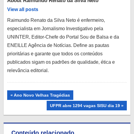
About
Raimundo Renato da Silva Neto
View all posts
Raimundo Renato da Silva Neto é enfermeiro,
especialista em Jornalismo Investigativo pela
UNINTER, Editor-Chefe do Portal Sou de Balsa e da
ENEILLE Agência de Notícias. Define as pautas
prioritárias e garante que todos os conteúdos
publicados sigam os padrões de qualidade, ética e
relevância editorial.
Navegação
Previous
Ano Novo Velhas Tragédias
Post:
de
Next
UFPR abre 1294 vagas SISU dia 19
Post:
Post
Conteúdo relacionado